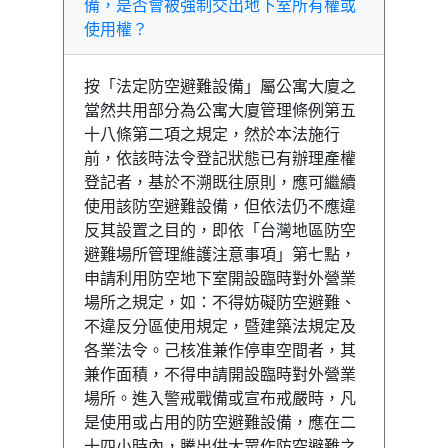
備，是否會被強制交出地下室所有權或
使用權？
按「法定防空避難設備」屬公寓大廈之
當然共用部分為公寓大廈管理條例第五
十八條第二項之規定，然於本法施行
前，依該時法令登記狀態已有辦理產權
登記者，基於不溯既往原則，應可繼續
使用該防空避難設備，但依法仍不應違
反其設置之目的，即依「台灣地區防空
避難場所管理維護注意事項」第七點，
申請利用防空地下室開設臨時對外營業
場所之規定，如：不得妨礙防空避難、
不違反分區使用規定，暨建築法規定及
各業法令。己核准兼作停車空間者，其
兼作面積，不得申請開設臨時對外營業
場所。進入警戒戰備或宣布戒嚴時，凡
是使用或占用的防空避難設備，應在二
十四小時內，騰出供大眾作防空避難之