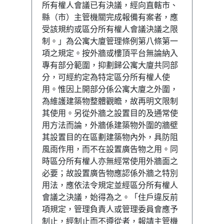
所有權人會議已有決議，經向直轄市、
縣（市）主管機關完成報備有案者，應
受該規約或區分所有權人會議決議之限
制。」為公寓大廈管理條例第八條第一
項之規定。按外牆或樓頂平台無論納入
專有部分範圍，抑劃歸公寓大廈共同部
分，可經約定為特定區分所有權人使
用。惟因上開部分係公寓大廈之外圍，
為維護建築物整體觀瞻，故再明文限制
其使用。另從外牆之設置目的及通常使
用方法而論，外牆係建築物外圍的牆壁
其設置目的在區劃建築物內外，具防阻
風雨作用，而不在設置廣告物之用。同
時區分所有權人亦無經常使用外牆面之
必要；故設置廣告物應認係外牆之特別
用法，應依法令規定並經區分所有權人
會議之決議，始得為之。「住戶違反前
項規定，管理負責人或管理委員會應予
制止，經制止而不遵從者，報請主管機